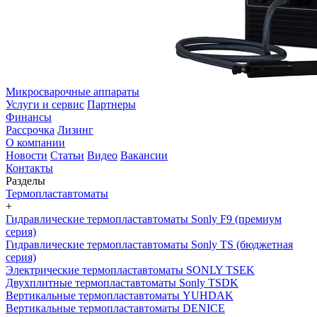
Микросварочные аппараты
Услуги и сервис
Партнеры
Финансы
Рассрочка
Лизинг
О компании
Новости
Статьи
Видео
Вакансии
Контакты
Разделы
Термопластавтоматы
+
Гидравлические термопластавтоматы Sonly F9 (премиум
серия)
Гидравлические термопластавтоматы Sonly TS (бюджетная
серия)
Электрические термопластавтоматы SONLY TSEK
Двухплитные термопластавтоматы Sonly TSDK
Вертикальные термопластавтоматы YUHDAK
Вертикальные термопластавтоматы DENICE