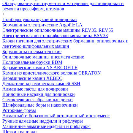
Оборудование, инструменты и материалы для полировки и
ремонта пресс-форм, штампов
+
Приборы ультразвуковой полировки
Бормашины электрические Argofile LA
Электрические опиловочные машины REV35, REV55
Электрическая лентошлифовальная машина BSV33
Блоки питания для электрических бормашин, опиловочных и
ленточно-шлифовальных машин
Бормашины пневматические
Опиловочные машины пневматические
Полировальные бруски EDM
Керамические камни NS ARGOFILE
Камни из кристаллического волокна CERATON
Керамические камни XEBEC
Держатели керамических камней SSH
Алмазные пасты для полировки
Войлочные насадки для полировки
Самоклеящиеся абразивные диски
Шлифовальные боры и наконечники
Роторные фрезы
Алмазный и боразоновый ротационный инструмент
Ручные алмазные надфили и рифлуары
Машинные алмазные надфили и рифлуары
Щетки крацовки