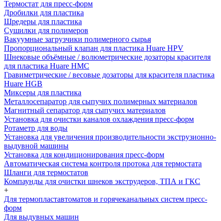
Термостат для пресс-форм
Дробилки для пластика
Шредеры для пластика
Сушилки для полимеров
Вакуумные загрузчики полимерного сырья
Пропорциональный клапан для пластика Huare HPV
Шнековые объёмные / волюметрические дозаторы красителя
для пластика Huare HMC
Гравиметрические / весовые дозаторы для красителя пластика
Huare HGB
Миксеры для пластика
Металлосепаратор для сыпучих полимерных материалов
Магнитный сепаратор для сыпучих материалов
Установка для очистки каналов охлаждения пресс-форм
Ротаметр для воды
Установка для увеличения производительности экструзионно-
выдувной машины
Установка для кондиционирования пресс-форм
Автоматическая система контроля протока для термостата
Шланги для термостатов
Компаунды для очистки шнеков экструдеров, ТПА и ГКС
+
Для термопластавтоматов и горячеканальных систем пресс-
форм
Для выдувных машин