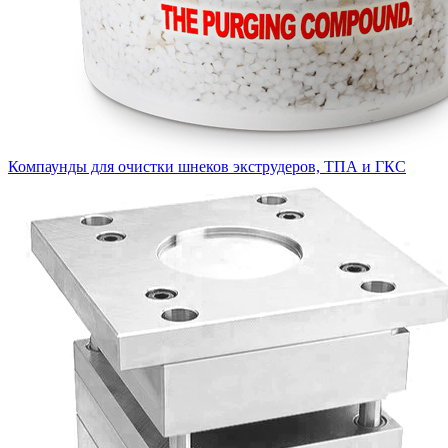
Компаунды для очистки шнеков экструдеров, ТПА и ГКС