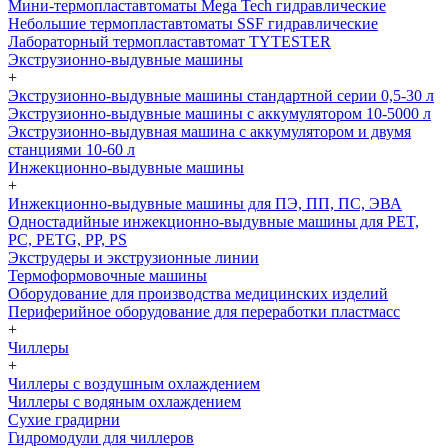
Мини-термопластавтоматы Mega Tech гидравлические
Небольшие термопластавтоматы SSF гидравлические
Лабораторный термопластавтомат TYTESTER
Экструзионно-выдувные машины
+
Экструзионно-выдувные машины стандартной серии 0,5-30 л
Экструзионно-выдувные машины с аккумулятором 10-5000 л
Экструзионно-выдувная машина с аккумулятором и двумя
станциями 10-60 л
Инжекционно-выдувные машины
+
Инжекционно-выдувные машины для ПЭ, ПП, ПС, ЭВА
Одностадийные инжекционно-выдувные машины для PET,
PC, PETG, PP, PS
Экструдеры и экструзионные линии
Термоформовочные машины
Оборудование для производства медицинских изделий
Периферийное оборудование для переработки пластмасс
+
Чиллеры
+
Чиллеры с воздушным охлаждением
Чиллеры с водяным охлаждением
Сухие градирни
Гидромодули для чиллеров