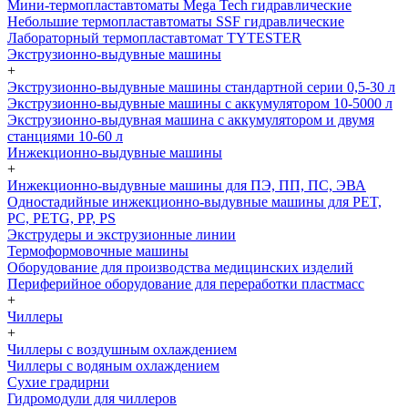
Мини-термопластавтоматы Mega Tech гидравлические
Небольшие термопластавтоматы SSF гидравлические
Лабораторный термопластавтомат TYTESTER
Экструзионно-выдувные машины
+
Экструзионно-выдувные машины стандартной серии 0,5-30 л
Экструзионно-выдувные машины с аккумулятором 10-5000 л
Экструзионно-выдувная машина с аккумулятором и двумя
станциями 10-60 л
Инжекционно-выдувные машины
+
Инжекционно-выдувные машины для ПЭ, ПП, ПС, ЭВА
Одностадийные инжекционно-выдувные машины для PET,
PC, PETG, PP, PS
Экструдеры и экструзионные линии
Термоформовочные машины
Оборудование для производства медицинских изделий
Периферийное оборудование для переработки пластмасс
+
Чиллеры
+
Чиллеры с воздушным охлаждением
Чиллеры с водяным охлаждением
Сухие градирни
Гидромодули для чиллеров