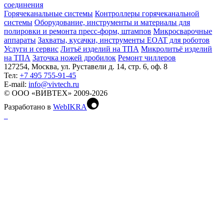
соединения
Горячеканальные системы
Контроллеры горячеканальной
системы
Оборудование, инструменты и материалы для
полировки и ремонта пресс-форм, штампов
Микросварочные
аппараты
Захваты, кусачки, инструменты EOAT для роботов
Услуги и сервис
Литъё изделий на ТПА
Микролитьё изделий
на ТПА
Заточка ножей дробилок
Ремонт чиллеров
127254, Москва, ул. Руставели д. 14, стр. 6, оф. 8
Тел:
+7 495 755-91-45
Е-mail:
info@vivtech.ru
© ООО «ВИВТЕХ» 2009-2026
Разработано в
WebIKRA