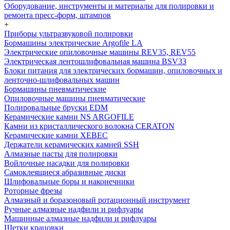
Оборудование, инструменты и материалы для полировки и
ремонта пресс-форм, штампов
+
Приборы ультразвуковой полировки
Бормашины электрические Argofile LA
Электрические опиловочные машины REV35, REV55
Электрическая лентошлифовальная машина BSV33
Блоки питания для электрических бормашин, опиловочных и
ленточно-шлифовальных машин
Бормашины пневматические
Опиловочные машины пневматические
Полировальные бруски EDM
Керамические камни NS ARGOFILE
Камни из кристаллического волокна CERATON
Керамические камни XEBEC
Держатели керамических камней SSH
Алмазные пасты для полировки
Войлочные насадки для полировки
Самоклеящиеся абразивные диски
Шлифовальные боры и наконечники
Роторные фрезы
Алмазный и боразоновый ротационный инструмент
Ручные алмазные надфили и рифлуары
Машинные алмазные надфили и рифлуары
Щетки крацовки