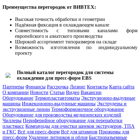
Преимущества перегородок от ВИВТЕХ:
Высокая точность обработки и геометрии
Надёжная фиксация в охлаждающем канале
Совместимость с типовыми каналами форм
европейского и азиатского производства
Широкий ассортимент типоразмеров на складе
Возможность изготовления по индивидуальному
проекту
Полный каталог перегородок для системы
охлаждения для пресс-форм EBS
Партнеры
Финансы
Рассрочка
Лизинг
Контакты
Карта сайта
О компании
Новости
Статьи
Видео
Вакансии
Оборудование
Термопластавтоматы
Экструзионно-выдувные
машины
Инжекционно-выдувные машины
Экструдеры и
экструзионные линии
Термоформовочное оборудование
Оборудование для производства медицинских изделий
Чиллеры
Периферийное оборудование для переработки
пластмасс
Компаунды для очистки шнеков экструдеров, ТПА
и ГКС
Всё для пресс-форм
Всё для штампов
Прижимы для
пресс-форм
Удаление литников и облоя
Быстроразъемные