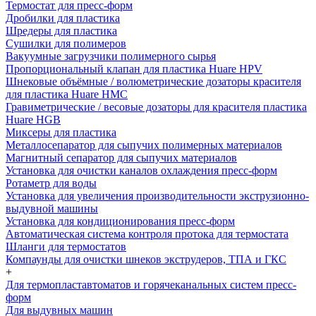
Термостат для пресс-форм
Дробилки для пластика
Шредеры для пластика
Сушилки для полимеров
Вакуумные загрузчики полимерного сырья
Пропорциональный клапан для пластика Huare HPV
Шнековые объёмные / волюметрические дозаторы красителя
для пластика Huare HMC
Гравиметрические / весовые дозаторы для красителя пластика
Huare HGB
Миксеры для пластика
Металлосепаратор для сыпучих полимерных материалов
Магнитный сепаратор для сыпучих материалов
Установка для очистки каналов охлаждения пресс-форм
Ротаметр для воды
Установка для увеличения производительности экструзионно-
выдувной машины
Установка для кондиционирования пресс-форм
Автоматическая система контроля протока для термостата
Шланги для термостатов
Компаунды для очистки шнеков экструдеров, ТПА и ГКС
+
Для термопластавтоматов и горячеканальных систем пресс-
форм
Для выдувных машин