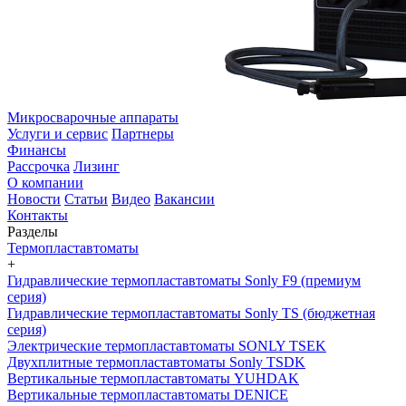
Микросварочные аппараты
Услуги и сервис
Партнеры
Финансы
Рассрочка
Лизинг
О компании
Новости
Статьи
Видео
Вакансии
Контакты
Разделы
Термопластавтоматы
+
Гидравлические термопластавтоматы Sonly F9 (премиум
серия)
Гидравлические термопластавтоматы Sonly TS (бюджетная
серия)
Электрические термопластавтоматы SONLY TSEK
Двухплитные термопластавтоматы Sonly TSDK
Вертикальные термопластавтоматы YUHDAK
Вертикальные термопластавтоматы DENICE