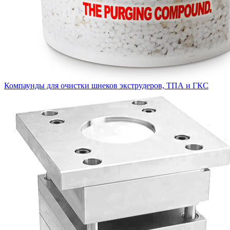
Компаунды для очистки шнеков экструдеров, ТПА и ГКС